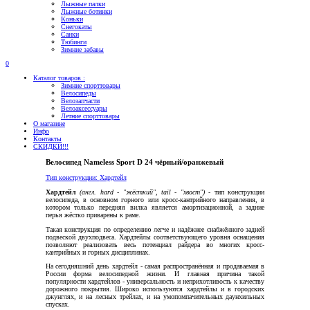
Лыжные палки
Лыжные ботинки
Коньки
Снегокаты
Санки
Тюбинги
Зимние забавы
0
Каталог товаров :
Зимние спорттовары
Велосипеды
Велозапчасти
Велоаксессуары
Летние спорттовары
О магазине
Инфо
Контакты
СКИДКИ!!!
Велосипед Nameless Sport D 24 чёрный/оранжевый
Тип конструкции:
Хардтейл
Хардтейл
(англ. hard - "жёсткий", tail - "хвост")
- тип конструкции
велосипеда, в основном горного или кросс-кантрийного направления, в
котором только передняя вилка является амортизационной, а задние
перья жёстко приварены к раме.
Такая конструкция по определению легче и надёжнее снабжённого задней
подвеской двухподвеса. Хардтейлы соответствующего уровня оснащения
позволяют реализовать весь потенциал райдера во многих кросс-
кантрийных и горных дисциплинах.
На сегодняшний день хардтейл - самая распространённая и продаваемая в
России форма велосипедной жизни. И главная причина такой
популярности хардтейлов - универсальность и неприхотливость к качеству
дорожного покрытия. Широко используются хардтейлы и в городских
джунглях, и на лесных трейлах, и на умопомпачительных даунхильных
спусках.