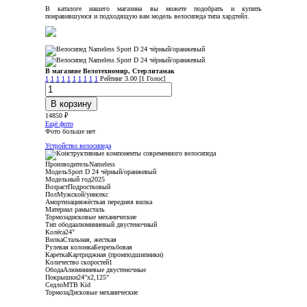
В каталоге нашего магазина вы можете подобрать и купить
понравившуюся и подходящую вам модель велосипеда типа хардтейл.
В магазине Велотехномир, Стерлитамак
1
1
1
1
1
1
1
1
1
1
Рейтинг 3.00 [1 Голос]
14850 ₽
Ещё фото
Фото больше нет
Устройство велосипеда
Производитель
Nameless
Модель
Sport D 24 чёрный/оранжевый
Модельный год
2025
Возраст
Подростковый
Пол
Мужской/унисекс
Амортизация
жёсткая передняя вилка
Материал рамы
сталь
Тормоза
дисковые механические
Тип обода
алюминиевый двустеночный
Колёса
24"
Вилка
Стальная, жесткая
Рулевая колонка
Безрезьбовая
Каретка
Картриджная (промподшипники)
Количество скоростей
1
Обода
Алюминиевые двустеночные
Покрышки
24"х2,125"
Седло
MTB Kid
Тормоза
Дисковые механические