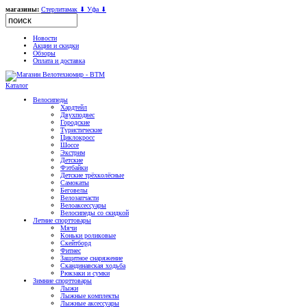
магазины:
Стерлитамак ⬇
Уфа ⬇
Новости
Акции и скидки
Обзоры
Оплата и доставка
Каталог
Велосипеды
Хардтейл
Двухподвес
Городские
Туристические
Циклокросс
Шоссе
Экстрим
Детские
Фэтбайки
Детские трёхколёсные
Самокаты
Беговелы
Велозапчасти
Велоаксессуары
Велосипеды со скидкой
Летние спорттовары
Мячи
Коньки роликовые
Скейтборд
Фитнес
Защитное снаряжение
Скандинавская ходьба
Рюкзаки и сумки
Зимние спорттовары
Лыжи
Лыжные комплекты
Лыжные аксессуары