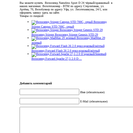
Вы можете купить Велосипед Nameless Sport D 24 чёрный/оранжевый в
наших магазинах: Велотехномир - ВТМ по адресу Стерлитамак, ул.
Артёма, 70, Велобункер по адресу Уфа, ул. Лесотехникума, 24/1, или
оформить заявку здесь на сайте.
Товары со скидкой
Велосипед
Stinger Campus STD 700C, серый
Велосипед Stinger Велосипед Stinger Genesis STD 29
Велосипед MadMax 29
зеленый
Велосипед Forward Flash 26 2.0 ярко-красный/жёлтый
Велосипед Forward Apache 27,5 2.0 D ...
Добавить комментарий
Имя (обязательное)
E-Mail (обязательное)