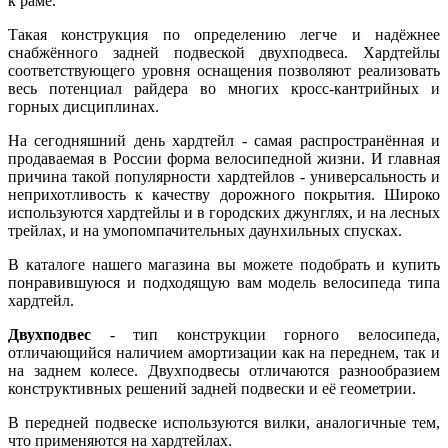
к раме.
Такая конструкция по определению легче и надёжнее
снабжённого задней подвеской двухподвеса. Хардтейлы
соответствующего уровня оснащения позволяют реализовать
весь потенциал райдера во многих кросс-кантрийных и
горных дисциплинах.
На сегодняшний день хардтейл - самая распространённая и
продаваемая в России форма велосипедной жизни. И главная
причина такой популярности хардтейлов - универсальность и
неприхотливость к качеству дорожного покрытия. Широко
используются хардтейлы и в городских джунглях, и на лесных
трейлах, и на умопомпачительных даунхильных спусках.
В каталоге нашего магазина вы можете подобрать и купить
понравившуюся и подходящую вам модель велосипеда типа
хардтейл.
Двухподвес
- тип конструкции горного велосипеда,
отличающийся наличием амортизации как на переднем, так и
на заднем колесе. Двухподвесы отличаются разнообразием
конструктивных решений задней подвески и её геометрии.
В передней подвеске используются вилки, аналогичные тем,
что применяются на хардтейлах.