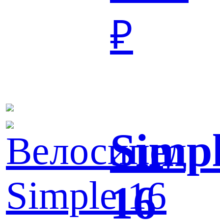
₽
Simp
16