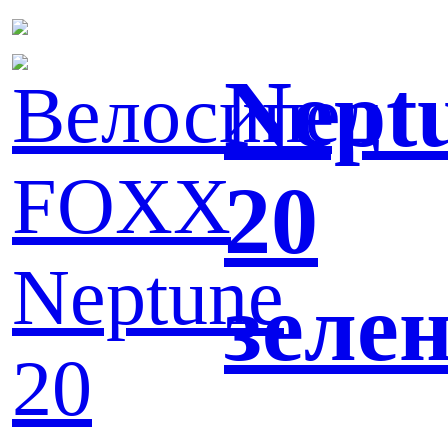
Nept
20
зеле