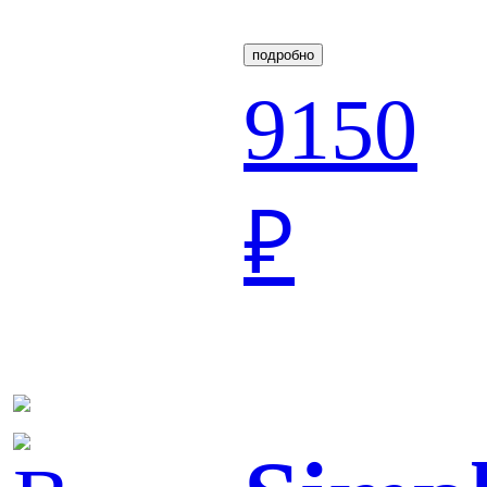
подробно
9150
₽