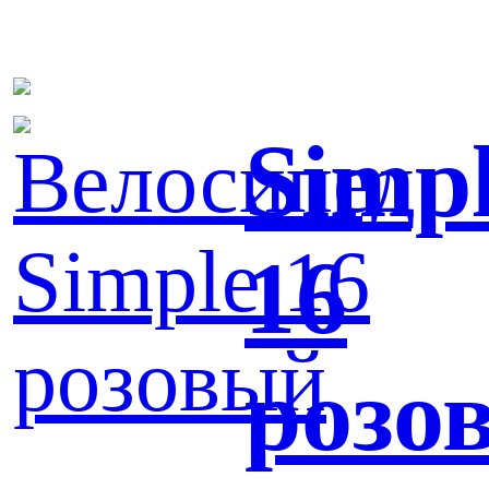
Simp
16
розо