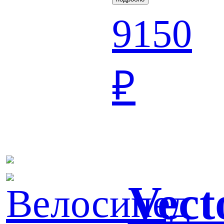
9150
₽
Vect