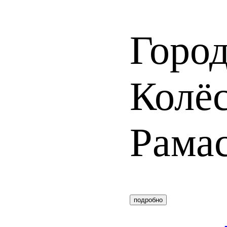
Горо
Колё
Рама
подробно