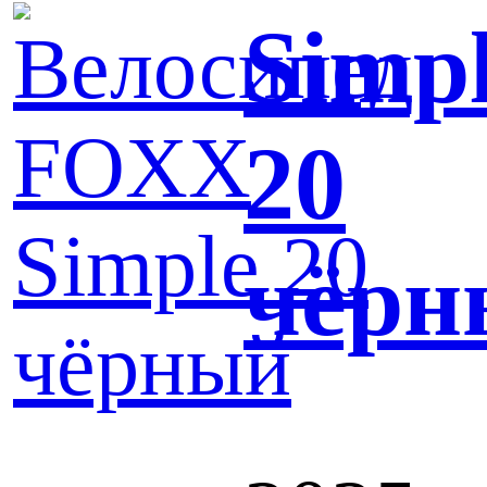
Simp
20
чёрн