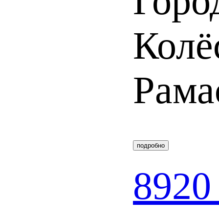
Горо
Колё
Рама
подробно
8920