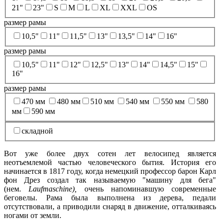
21"
23"
S
M
L
XL
XXL
OS
размер рамы
10,5"
11"
11,5"
13"
13,5"
14"
16"
размер рамы
10,5"
11"
12"
12,5"
13"
14"
14,5"
15"
16"
размер рамы
470 мм
480 мм
510 мм
540 мм
550 мм
580
мм
590 мм
складной
Вот уже более двух сотен лет велосипед является
неотъемлемой частью человеческого бытия. История его
начинается в 1817 году, когда немецкий профессор барон Карл
фон Дрез создал так называемую "машину для бега"
(нем.
Laufmaschine),
очень напоминавшую современные
беговелы. Рама была выполнена из дерева, педали
отсутствовали, а приводили снаряд в движение, отталкиваясь
ногами от земли.