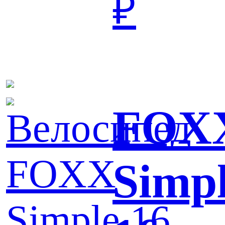
₽
FOX
Simp