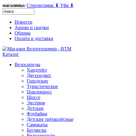
магазины:
Стерлитамак ⬇
Уфа ⬇
Новости
Акции и скидки
Обзоры
Оплата и доставка
Каталог
Велосипеды
Хардтейл
Двухподвес
Городские
Туристические
Циклокросс
Шоссе
Экстрим
Детские
Фэтбайки
Детские трёхколёсные
Самокаты
Беговелы
Велозапчасти