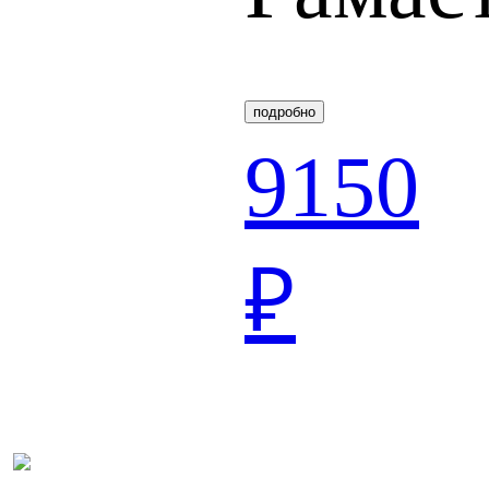
подробно
9150
₽