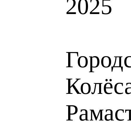
2025
Город
Колёс
Рама
с