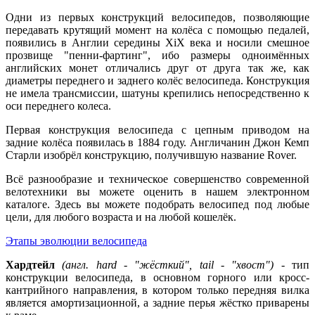
Одни из первых конструкций велосипедов, позволяющие
передавать крутящий момент на колёса с помощью педалей,
появились в Англии середины XiX века и носили смешное
прозвище "пенни-фартинг", ибо размеры одноимённых
английских монет отличались друг от друга так же, как
диаметры переднего и заднего колёс велосипеда. Конструкция
не имела трансмиссии, шатуны крепились непосредственно к
оси переднего колеса.
Первая конструкция велосипеда с цепным приводом на
задние колёса появилась в 1884 году. Англичанин Джон Кемп
Старли изобрёл конструкцию, получившую название Rover.
Всё разнообразие и техническое совершенство современной
велотехники вы можете оценить в нашем электронном
каталоге. Здесь вы можете подобрать велосипед под любые
цели, для любого возраста и на любой кошелёк.
Этапы эволюции велосипеда
Хардтейл
(англ. hard - "жёсткий", tail - "хвост")
- тип
конструкции велосипеда, в основном горного или кросс-
кантрийного направления, в котором только передняя вилка
является амортизационной, а задние перья жёстко приварены