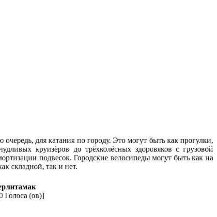
очередь, для катания по городу. Это могут быть как прогулки,
чудливых круизёров до трёхколёсных здоровяков с грузовой
амортизации подвесок. Городские велосипеды могут быть как на
к складной, так и нет.
терлитамак
0 Голоса (ов)]