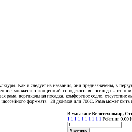
ьтуры. Как и следует из названия, они предназначены, в первую 
ленное множество концепций городского велосипеда - от при
ая рама, вертикальная посадка, комфортное седло, отсутствие 
шоссейного форммата - 28 дюймов или 700C. Рама может быть ка
В магазине Велотехномир, С
1
1
1
1
1
1
1
1
1
1
Рейтинг 0.00 [