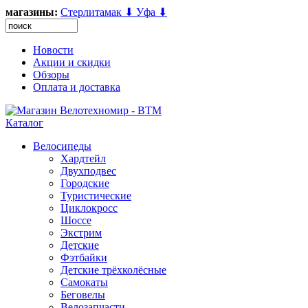
магазины:
Стерлитамак ⬇
Уфа ⬇
Новости
Акции и скидки
Обзоры
Оплата и доставка
Каталог
Велосипеды
Хардтейл
Двухподвес
Городские
Туристические
Циклокросс
Шоссе
Экстрим
Детские
Фэтбайки
Детские трёхколёсные
Самокаты
Беговелы
Велозапчасти